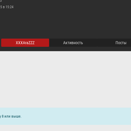
23
5 в 15:24
XXXAraZZZ
активность
Посты
у 8 или выше.