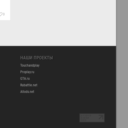
0
НАШИ ПРОЕКТЫ
Touchandplay
Proplay.ru
GTA.ru
Rubattle.net
Allods.net