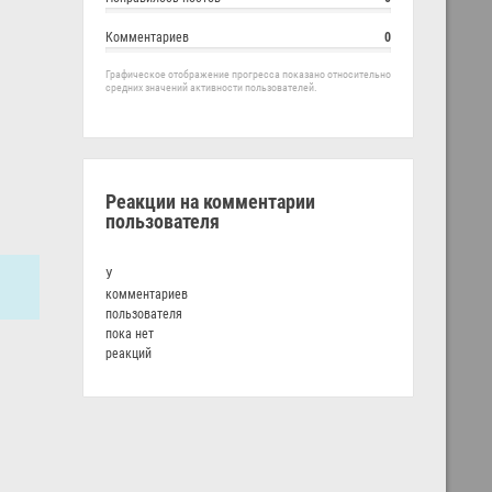
Комментариев
0
Графическое отображение прогресса показано относительно
средних значений активности пользователей.
Реакции на комментарии
пользователя
У
комментариев
пользователя
пока нет
реакций