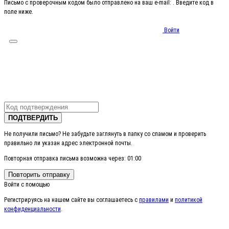
Письмо с проверочным кодом было отправлено на ваш e-mail:
. Введите код в
поле ниже.
Войти
ПОДТВЕРДИТЬ
Не получили письмо? Не забудьте заглянуть в папку со спамом и проверить
правильно ли указан адрес электронной почты.
Повторная отправка письма возможна через:
01:00
Повторить отправку
Войти с помощью
Регистрируясь на нашем сайте вы соглашаетесь с
правилами
и
политикой
конфиденциальности
.