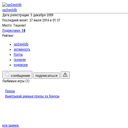
qpDevildb
Дата регистрации: 5 декабря 2009
Последний визит: 27 июля 2016 в 01:37
Место: Ташкент
Подписчики:
18
Рейтинг:
qpDevildb
активность
Посты
галерея
подписки
сообщение
подписаться
Любимые игры (1)
Призы
Выигрывай ценные призы за бонусы
все оценки