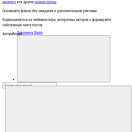
аккаунта
или другие
ценные призы
.
Скачивайте файлы без ожидания и дополнительной рекламы.
Подписывайтесь на любимые игры, интересных авторов и формируйте
собственную ленту постов.
Пополнить Steam
Авторизация